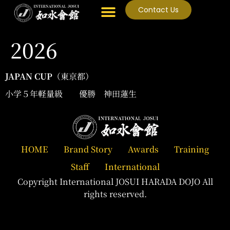
Contact Us
2026
JAPAN CUP
（東京都）
小学５年軽量級 優勝 神田蓮生
HOME
Brand Story
Awards
Training
Staff
International
Copyright International JOSUI HARADA DOJO All
rights reserved.