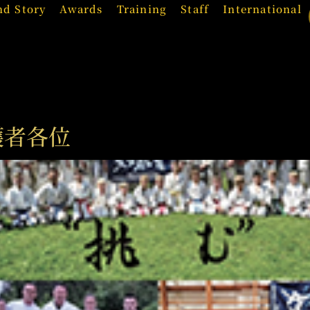
nd Story
Awards
Training
Staff
International
護者各位