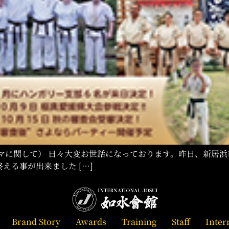
関して） 日々大変お世話になっております。昨日、新居浜市にて開
える事が出来ました […]
Brand Story
Awards
Training
Staff
Inter