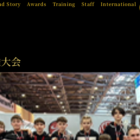
nd Story
Awards
Training
Staff
International
権大会