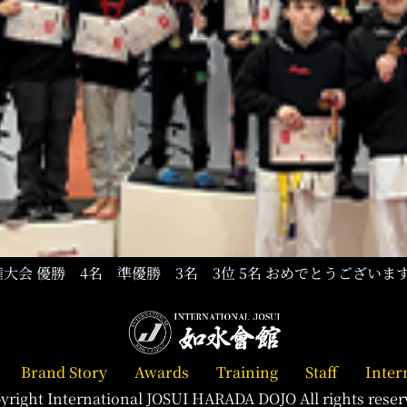
大会 優勝 4名 準優勝 3名 3位 5名 おめでとうございま
Brand Story
Awards
Training
Staff
Inter
yright International JOSUI HARADA DOJO All rights reser